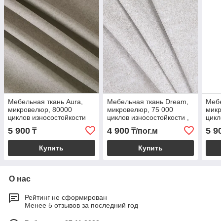
Мебельная ткань Aura,
Мебельная ткань Dream,
Мебе
микровелюр, 80000
микровелюр, 75 000
микр
циклов износостойкости
циклов износостойкости ,
цикл
цвет 1
цвет
5 900
4 900
5 9
₸
₸/пог.м
Купить
Купить
О нас
Рейтинг не сформирован
Менее 5 отзывов за последний год