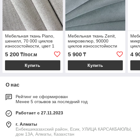
Мебельная ткань Piano,
Мебельная ткань Zenit,
Мебе
шенилл, 70 000 циклов
микровелюр, 90000
микр
износостойкости, цвет 1
циклов износостойкости
цикл
цвет
5 200
5 900
4 9
₸/пог.м
₸
Купить
Купить
О нас
Рейтинг не сформирован
Менее 5 отзывов за последний год
Работает с 27.11.2023
г. Алматы
Енбекшиказахский район, Есик, УЛИЦА КАРСАКБАЮЛЫ,
дом 13А, Алматы, Казахстан